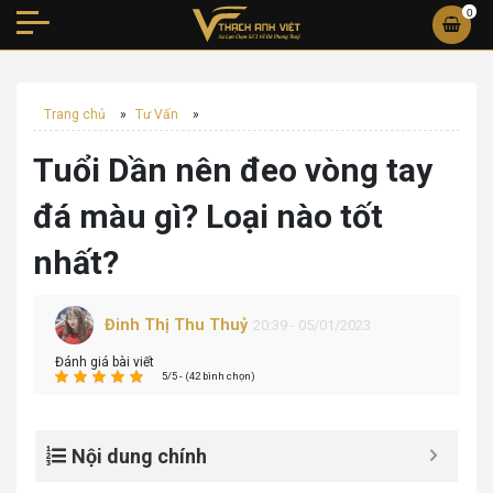
0
Trang chủ
»
Tư Vấn
»
Tuổi Dần nên đeo vòng tay
đá màu gì? Loại nào tốt
nhất?
Đinh Thị Thu Thuỷ
20:39 - 05/01/2023
Đánh giá bài viết
5/5 - (42 bình chọn)
Nội dung chính