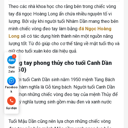
Theo các nhà khoa học cho rằng bên trong chiếc vòng
tay đá ngọc Hoàng Long ẩn chứa nhiều nguyên tố vi
lượng. Bởi vậy khi người tuổi Nhâm Dần mang theo bên
mình chiếc vòng đeo tay làm bằng
đá Ngọc Hoàng
Long
sẽ có tác dụng hình thành nên một nguồn năng
lượng tốt. Từ đó giúp cho cơ thể tăng về mặt tuổi thọ và
giữ cho tuổi xuân kéo dài hiệu quả.
Vòng tay phong thủy cho tuổi Canh Dần
Chat
(1950)
Zalo
Người tuổi Canh Dần sinh năm 1950 mệnh Tùng Bách
Mộc hàm nghĩa là Gỗ tùng bách.
Người tuổi Canh Dần
Faceboo
k
nên chọn những chiếc vòng đeo tay của mệnh Thủy để
nhận ý nghĩa tương sinh gồm màu đen và xanh nước
biển.
Gọi điện
Tuổi Mậu Dần cũng nên lựa chọn những chiếc vòng