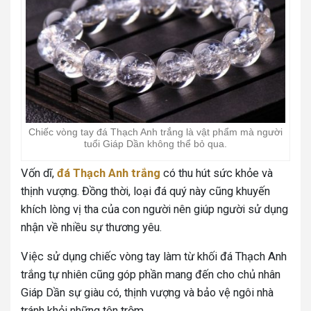
Chiếc vòng tay đá Thạch Anh trắng là vật phẩm mà người
tuổi Giáp Dần không thể bỏ qua.
Vốn dĩ,
đá Thạch Anh trắng
có thu hút sức khỏe và
thịnh vượng. Đồng thời, loại đá quý này cũng khuyến
khích lòng vị tha của con người nên giúp người sử dụng
nhận về nhiều sự thương yêu.
Việc sử dụng chiếc vòng tay làm từ khối đá Thạch Anh
trắng tự nhiên cũng góp phần mang đến cho chủ nhân
Giáp Dần sự giàu có, thịnh vượng và bảo vệ ngôi nhà
tránh khỏi những tên trộm.