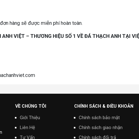
đơn hàng sẽ được miễn phí hoàn toàn.
 ANH VIỆT – THƯƠNG HIỆU SỐ 1 VỀ ĐÁ THẠCH ANH TẠI VI
hachanhviet.com
VỀ CHÚNG TÔI
CHÍNH SÁCH & ĐIỀU KHOẢN
Giới Thiệu
Chính sách bảo mật
Liên Hệ
Chính sách giao nhận
n
Tư Vấn
Chính sách đổi trả