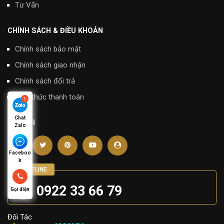
Tư Vấn
CHÍNH SÁCH & ĐIỀU KHOẢN
Chính sách bảo mật
Chính sách giao nhận
Chính sách đổi trả
Hình thức thanh toán
Chat
KẾT NỐI
Zalo
Faceboo
k
0922 33 66 79
Gọi điện
Đối Tác