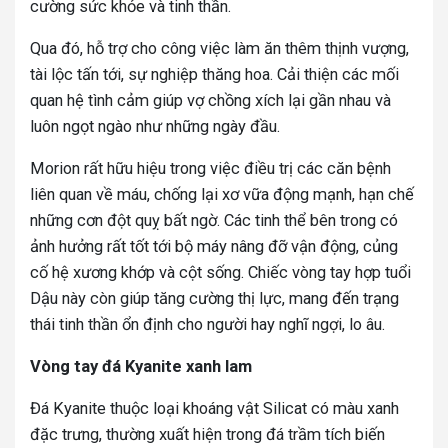
cường sức khỏe và tinh thần.
Qua đó, hỗ trợ cho công việc làm ăn thêm thịnh vượng,
tài lộc tấn tới, sự nghiệp thăng hoa. Cải thiện các mối
quan hệ tình cảm giúp vợ chồng xích lại gần nhau và
luôn ngọt ngào như những ngày đầu.
Morion rất hữu hiệu trong việc điều trị các căn bệnh
liên quan về máu, chống lại xơ vữa động mạnh, hạn chế
những cơn đột quỵ bất ngờ. Các tinh thể bên trong có
ảnh hưởng rất tốt tới bộ máy nâng đỡ vận động, củng
cố hệ xương khớp và cột sống. Chiếc vòng tay hợp tuổi
Dậu này còn giúp tăng cường thị lực, mang đến trạng
thái tinh thần ổn định cho người hay nghĩ ngợi, lo âu.
Vòng tay đá Kyanite xanh lam
Đá Kyanite thuộc loại khoáng vật Silicat có màu xanh
đặc trưng, thường xuất hiện trong đá trầm tích biến