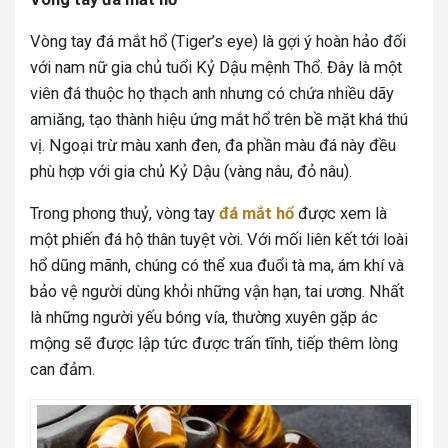
Vòng tay đá mắt hổ (Tiger’s eye) là gợi ý hoàn hảo đối
với nam nữ gia chủ tuổi Kỷ Dậu mệnh Thổ. Đây là một
viên đá thuộc họ thạch anh nhưng có chứa nhiều dãy
amiăng, tạo thành hiệu ứng mắt hổ trên bề mặt khá thú
vị. Ngoại trừ màu xanh đen, đa phần màu đá này đều
phù hợp với gia chủ Kỷ Dậu (vàng nâu, đỏ nâu).
Trong phong thuỷ, vòng tay
đá mắt hổ
được xem là
một phiến đá hộ thân tuyệt vời. Với mối liên kết tới loài
hổ dũng mãnh, chúng có thể xua đuổi tà ma, ám khí và
bảo vệ người dùng khỏi những vận hạn, tai ương. Nhất
là những người yếu bóng vía, thường xuyên gặp ác
mộng sẽ được lập tức được trấn tĩnh, tiếp thêm lòng
can đảm.