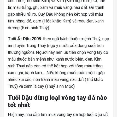
cho Thổ (Thổ sinh Kim) và Kim (Kim hợp Kim). Cụ thể
là: màu trắng, ghi, xám và màu vàng, nâu đất. Để tránh
gặp nhiều rủi ro, Quý Dậu không nên kết hợp với màu
tím, hồng, đỏ, cam (Hỏa khắc Kim) và màu đen, xanh
dương (Kim sinh Thuỷ).
Tuổi Ất Dậu 2005:
theo ngũ hành thuộc mệnh Thuỷ, nạp
âm Tuyền Trung Thuỷ (ngụ ý nước của dòng suối trên
thượng nguồn). Người này nên ưu tiên chọn vòng tay có
màu thuộc bản mệnh như: xanh nước biển, đen. Kim
sinh Thuỷ nên còn có thể kết hợp với tông màu trắng,
xám, ghi, bạch kim,… Nếu không muốn bản mệnh gặp
nhiều xui xẻo, nên tránh màu vàng, nâu đất (Thổ khắc
Thuỷ) và xanh lá cây (Thuỷ sinh Mộc)
Tuổi Dậu dùng loại vòng tay đá nào
tốt nhất
Hiện nay, nhu cầu tìm mua vòng tay đá hợp tuổi Dậu rất