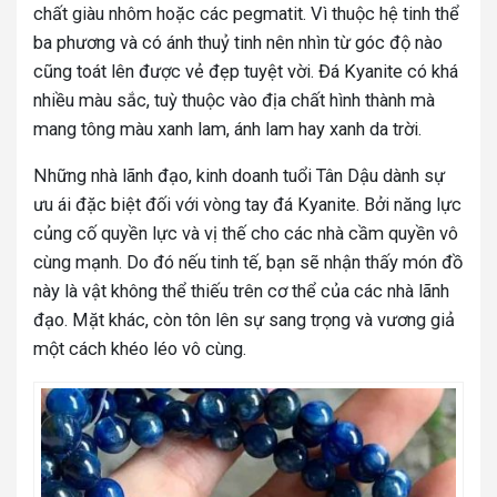
chất giàu nhôm hoặc các pegmatit. Vì thuộc hệ tinh thể
ba phương và có ánh thuỷ tinh nên nhìn từ góc độ nào
cũng toát lên được vẻ đẹp tuyệt vời. Đá Kyanite có khá
nhiều màu sắc, tuỳ thuộc vào địa chất hình thành mà
mang tông màu xanh lam, ánh lam hay xanh da trời.
Những nhà lãnh đạo, kinh doanh tuổi Tân Dậu dành sự
ưu ái đặc biệt đối với vòng tay đá Kyanite. Bởi năng lực
củng cố quyền lực và vị thế cho các nhà cầm quyền vô
cùng mạnh. Do đó nếu tinh tế, bạn sẽ nhận thấy món đồ
này là vật không thể thiếu trên cơ thể của các nhà lãnh
đạo. Mặt khác, còn tôn lên sự sang trọng và vương giả
một cách khéo léo vô cùng.