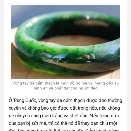
Vòng tay đá cẩm thạch là món đồ hộ mệnh, mang đến sự
bình an và phát đạt cho người đeo
Ở Trung Quốc, vòng tay đá cẩm thạch được đeo thường
xuyên và không bao giờ được cất trong hộp, nếu không
sẽ chuyển sang màu trắng và chết dần. Nếu trang sức
của bạn bị sứt mẻ, thì có thể nó đã thay bạn chịu một
đòn tấn công bởi một thế lực nào đó. Cẩm thạch càng