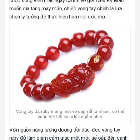
cuộc sống viên mãn ngay cả khi về già. Nếu Kỷ Mão
muốn gia tăng may mắn, chiếc vòng tay chính là lựa
chọn lý tưởng để thực hiện hoá mọi ước mơ.
Vòng tay đá ruby mang một vẻ đẹp rất tự nhiên, có thể
cuốn hút bất kỳ ai khi ngắm nhìn
Với nguồn năng lượng dương dồi dào, đeo vòng tay
ruby đỏ làm giảm cảm giác mệt mỏi, uể oải. Bên cạnh