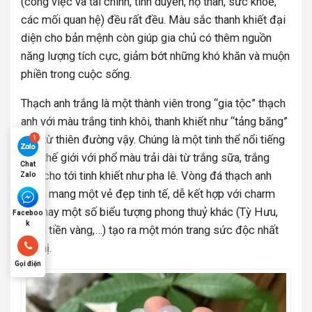
(công việc và tài chính, tình duyên, hộ thân, sức khoẻ,
các mối quan hệ) đều rất đều. Màu sắc thanh khiết đại
diện cho bản mệnh còn giúp gia chủ có thêm nguồn
năng lượng tích cực, giảm bớt những khó khăn và muộn
phiền trong cuộc sống.
Thạch anh trắng là một thành viên trong “gia tộc” thạch
anh với màu trắng tinh khôi, thanh khiết như “tảng băng”
đến từ thiên đường vậy. Chúng là một tinh thể nổi tiếng
trên thế giới với phổ màu trải dài từ trắng sữa, trắng
Chat
đục cho tới tinh khiết như pha lê. Vòng đá thạch anh
Zalo
trắng mang một vẻ đẹp tinh tế, dễ kết hợp với charm
bạc hay một số biểu tượng phong thuỷ khác (Tỳ Hưu,
Faceboo
k
đồng tiền vàng,…) tạo ra một món trang sức độc nhất
vô nhị.
Gọi điện