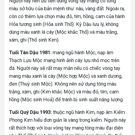
Người này nên ưu tiên dùng vòng tay mang có tông
màu sở hữu của bản mệnh như: nâu, vàng đất. Ngoài ra,
còn có thêm lựa chọn màu đỏ, tím, hồng, cam của hành
Hỏa tương sinh (Hỏa sinh Thổ). Kỷ Dậu lưu lý, không
dùng màu xanh lá cây (Mộc khắc Thổ) và màu trắng,
xám, ghi (Thổ sinh Kim).
Tuổi Tân Dậu 1981:
mang ngũ hành Mộc, nạp âm
Thạch Lựu Mộc mang hình ảnh cây lựu nhỏ mọc trên
đá. Người này sẽ rất may mắn nếu có chiếc vòng tay
mang màu xanh lá cây (Mộc hợp Mộc) và xanh dương,
đen (Thuỷ sinh Mộc). Không nên sử dụng tông màu
trắng, xám, ghi (Kim khắc Mộc) và màu đỏ, tím, cam
hồng (Mộc sinh Hoả) để tránh bị sinh suất năng lượng.
Tuổi Quý Dậu 1993:
thuộc ngũ hành Kim, nạp âm Kiếm
Phong Kim hiểu đơn giản là vàng trong kiếm. Người này
rất thích hợp với loại vòng tay mang tông màu đại diện