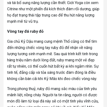
và tái bổ sung năng lượng cần thiết.
Giới Yoga còn xem
Citrine như một phiến đá kích thích đám rối dương, giúp
họ đạt trạng thái tập trung cao để thu hút năng lượng
mạnh mẽ từ vũ trụ.
Vòng tay đá ruby đỏ
Gia chủ Kỷ Dậu mang cung mệnh Thổ cũng có thể tìm
đến những chiếc vòng tay ruby đỏ để nhận về năng
lượng tương sinh mạnh mẽ. Sau quá trình kết tinh trong
hàng triệu năm dưới lòng đất, ruby mang một vẻ đẹp
rất tự nhiên, có thể cuốn hút bất kỳ ai khi ngắm nhìn. Sự
tinh tế, đẳng cấp và tỏa sáng trước đám đông là điều
không cần bàn cãi khi Kỷ Mão khi đeo chiếc vòng này.
Trong phong thuỷ, ruby đỏ mang sắc màu của tình yêu
mãnh liệt, nồng cháy. Người ta tin rằng, người có được
món đồ làm từ loại đá này sẽ có một tình yêu vĩnh cửu,