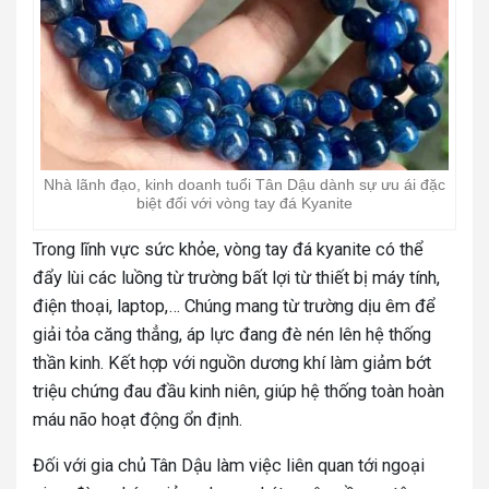
Nhà lãnh đạo, kinh doanh tuổi Tân Dậu dành sự ưu ái đặc
biệt đối với vòng tay đá Kyanite
Trong lĩnh vực sức khỏe, vòng tay đá kyanite có thể
đẩy lùi các luồng từ trường bất lợi từ thiết bị máy tính,
điện thoại, laptop,… Chúng mang từ trường dịu êm để
giải tỏa căng thẳng, áp lực đang đè nén lên hệ thống
thần kinh. Kết hợp với nguồn dương khí làm giảm bớt
triệu chứng đau đầu kinh niên, giúp hệ thống toàn hoàn
máu não hoạt động ổn định.
Đối với gia chủ Tân Dậu làm việc liên quan tới ngoại