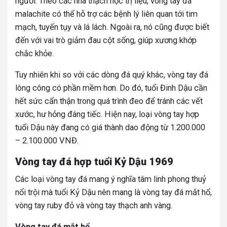
người. Theo các nhà thạch học trị liệu, vòng tay đá
malachite có thể hỗ trợ các bệnh lý liên quan tới tim
mạch, tuyến tụy và lá lách. Ngoài ra, nó cũng được biết
đến với vai trò giảm đau cột sống, giúp xương khớp
chắc khỏe.
Tuy nhiên khi so với các dòng đá quý khác, vòng tay đá
lông công có phần mềm hơn. Do đó, tuổi Đinh Dậu cần
hết sức cẩn thận trong quá trình đeo để tránh các vết
xước, hư hỏng đáng tiếc. Hiện nay, loại vòng tay hợp
tuổi Dậu này đang có giá thành dao động từ 1.200.000
– 2.100.000 VNĐ.
Vòng tay đá hợp tuổi Kỷ Dậu 1969
Các loại vòng tay đá mang ý nghĩa tâm linh phong thuỷ
nổi trội mà tuổi Kỷ Dậu nên mang là vòng tay đá mắt hổ,
vòng tay ruby đỏ và vòng tay thạch anh vàng.
Vòng tay đá mắt hổ