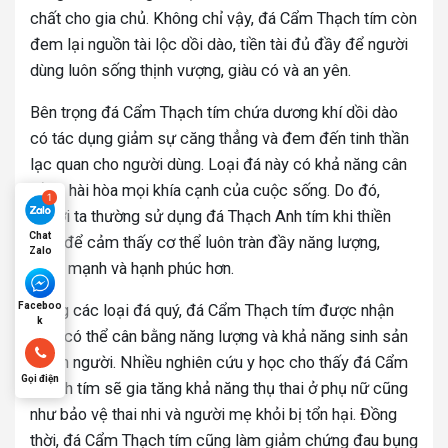
chất cho gia chủ. Không chỉ vậy, đá Cẩm Thạch tím còn
đem lại nguồn tài lộc dồi dào, tiền tài đủ đầy để người
dùng luôn sống thịnh vượng, giàu có và an yên.
Bên trọng đá Cẩm Thạch tím chứa dương khí dồi dào
có tác dụng giảm sự căng thẳng và đem đến tinh thần
lạc quan cho người dùng. Loại đá này có khả năng cân
bằng hài hòa mọi khía cạnh của cuộc sống. Do đó,
người ta thường sử dụng đá Thạch Anh tím khi thiền
Chat
định để cảm thấy cơ thể luôn tràn đầy năng lượng,
Zalo
khỏe mạnh và hạnh phúc hơn.
Faceboo
Trong các loại đá quý, đá Cẩm Thạch tím được nhận
k
định có thể cân bằng năng lượng và khả năng sinh sản
ở con người. Nhiều nghiên cứu y học cho thấy đá Cẩm
Gọi điện
Thạch tím sẽ gia tăng khả năng thụ thai ở phụ nữ cũng
như bảo vệ thai nhi và người mẹ khỏi bị tổn hại. Đồng
thời, đá Cẩm Thạch tím cũng làm giảm chứng đau bụng