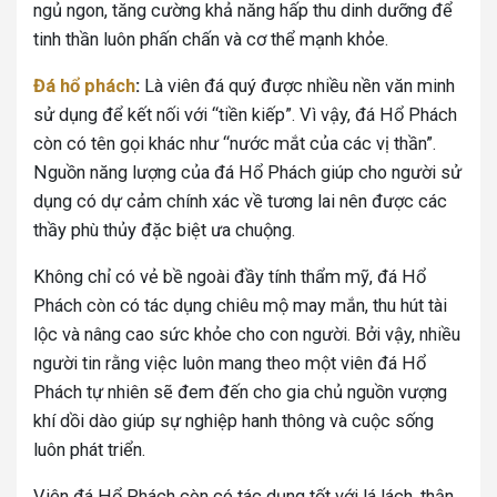
ngủ ngon, tăng cường khả năng hấp thu dinh dưỡng để
tinh thần luôn phấn chấn và cơ thể mạnh khỏe.
Đá hổ phách
:
Là viên đá quý được nhiều nền văn minh
sử dụng để kết nối với “tiền kiếp”. Vì vậy, đá Hổ Phách
còn có tên gọi khác như “nước mắt của các vị thần”.
Nguồn năng lượng của đá Hổ Phách giúp cho người sử
dụng có dự cảm chính xác về tương lai nên được các
thầy phù thủy đặc biệt ưa chuộng.
Không chỉ có vẻ bề ngoài đầy tính thẩm mỹ, đá Hổ
Phách còn có tác dụng chiêu mộ may mắn, thu hút tài
lộc và nâng cao sức khỏe cho con người. Bởi vậy, nhiều
người tin rằng việc luôn mang theo một viên đá Hổ
Phách tự nhiên sẽ đem đến cho gia chủ nguồn vượng
khí dồi dào giúp sự nghiệp hanh thông và cuộc sống
luôn phát triển.
Viên đá Hổ Phách còn có tác dụng tốt với lá lách, thận,