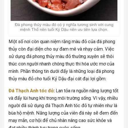
Đá phong thủy màu đỏ có ý nghĩa tương sinh với cung
mệnh Thổ nên tuổi Kỷ Dậu nên ưu tiên lựa chọn.
Một số nơi còn quan niệm rằng màu đỏ của đá phong
thủy còn đại diện cho sự đam mê và nhạy cảm. Việc
sử dụng đá phong thủy màu đỏ thường xuyên sẽ thôi
thúc con người nhanh chóng thực thi hóa ước mơ của
mình. Phần thông tin dưới đấy là những loại đá phong
thủy màu đỏ cho tuổi Kỷ Dậu đại cát đại lợi gồm:
Đá Thạch Anh tóc đỏ
:
Lan tỏa ra nguồn năng lượng tốt
và đẩy lùi hung khí trong môi trường sống. Vì vậy, nhiều
người đã sử dụng đá Thạch Anh tóc đỏ tự nhiên như lá
bùa hộ mệnh. Năng lượng của viên đá này sẽ đem đến
may mắn, cơ hội để chủ nhân nâng cao sức khỏe và
đạt nhiều thành tựu trong cuộc sống.