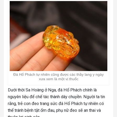
Đá Hổ Phách tự nhiên cũng được các thầy lang y ngày
xưa xem là một vị thuốc
Dưới thời Sa Hoàng ở Nga, đá Hổ Phách chính là
nguyên liệu để chế tác thành dây chuyền. Người ta tin
rằng, trẻ con đeo trang sức đá Hổ Phách tự nhiên có
thể tránh bệnh tật ốm đau, phụ nữ đeo sẽ an thai và