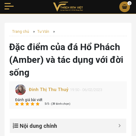
0
Trang chủ
»
Tư Vấn
»
Đặc điểm của đá Hổ Phách
(Amber) và tác dụng với đời
sống
Đinh Thị Thu Thuỷ
19:50 - 06/02/2023
Đánh giá bài viết
5/5 - (39 bình chọn)
Nội dung chính