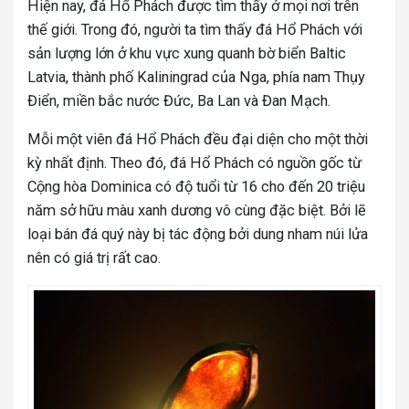
Hiện nay, đá Hổ Phách được tìm thấy ở mọi nơi trên
thế giới. Trong đó, người ta tìm thấy đá Hổ Phách với
sản lượng lớn ở khu vực xung quanh bờ biển Baltic
Latvia, thành phố Kaliningrad của Nga, phía nam Thụy
Điển, miền bắc nước Đức, Ba Lan và Đan Mạch.
Mỗi một viên đá Hổ Phách đều đại diện cho một thời
kỳ nhất định. Theo đó, đá Hổ Phách có nguồn gốc từ
Cộng hòa Dominica có độ tuổi từ 16 cho đến 20 triệu
năm sở hữu màu xanh dương vô cùng đặc biệt. Bởi lẽ
loại bán đá quý này bị tác động bởi dung nham núi lửa
nên có giá trị rất cao.