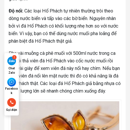
Độ nổi:
Các loại Hổ Phách tự nhiên thường trôi theo
dòng nước biển và tấp vào các bờ biển. Nguyên nhân
bởi vì đá Hổ Phách có khối lượng nhẹ hơn so với nước
biển. Vì vậy, bạn có thể dùng nước muối pha loãng để
phân biệt đá Hổ Phách thật giả.
Pha vài muỗng cà phê muối với 500ml nước trong ca
lớn rồi thả viên đá Hổ Phách vào cốc nước muối rồi
chờ vài giây để xem viên đá này nổi hay chìm. Nếu bạn
Chat
Zalo
thấy viên đá nổi lên mặt nước thì đó có khả năng là đá
Hổ Phách thật. Các loại đá Hổ Phách giả bằng nhựa có
Faceboo
trọng lượng lớn sẽ nhanh chóng chìm xuống đáy.
k
Gọi điện