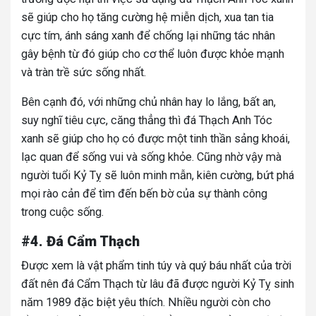
sẽ giúp cho họ tăng cường hệ miễn dịch, xua tan tia
cực tím, ánh sáng xanh để chống lại những tác nhân
gây bệnh từ đó giúp cho cơ thể luôn được khỏe mạnh
và tràn trề sức sống nhất.
Bên cạnh đó, với những chủ nhân hay lo lắng, bất an,
suy nghĩ tiêu cực, căng thẳng thì đá Thạch Anh Tóc
xanh sẽ giúp cho họ có được một tinh thần sảng khoái,
lạc quan để sống vui và sống khỏe. Cũng nhờ vậy mà
người tuổi Kỷ Tỵ sẽ luôn minh mẫn, kiên cường, bứt phá
mọi rào cản để tìm đến bến bờ của sự thành công
trong cuộc sống.
#4. Đá Cẩm Thạch
Được xem là vật phẩm tinh túy và quý báu nhất của trời
đất nên đá Cẩm Thạch từ lâu đã được người Kỷ Tỵ sinh
năm 1989 đặc biệt yêu thích. Nhiều người còn cho