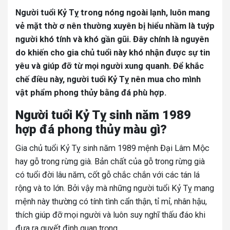
Người tuổi Kỷ Tỵ trong nóng ngoài lạnh, luôn mang
vẻ mặt thờ ơ nên thường xuyên bị hiểu nhầm là tuýp
người khó tính và khó gần gũi. Đây chính là nguyên
do khiến cho gia chủ tuổi này khó nhận được sự tin
yêu và giúp đỡ từ mọi người xung quanh. Để khắc
chế điều này, người tuổi Kỷ Tỵ nên mua cho mình
vật phẩm phong thủy bằng đá phù hợp.
Người tuổi Kỷ Tỵ sinh năm 1989
hợp đá phong thủy màu gì?
Gia chủ tuổi Kỷ Tỵ sinh năm 1989 mệnh Đại Lâm Mộc
hay gỗ trong rừng già. Bản chất của gỗ trong rừng già
có tuổi đời lâu năm, cốt gỗ chắc chắn với các tán lá
rộng và to lớn. Bởi vậy mà những người tuổi Kỷ Tỵ mang
mệnh này thường có tính tình cẩn thận, tỉ mỉ, nhân hậu,
thích giúp đỡ mọi người và luôn suy nghĩ thấu đáo khi
đưa ra quyết định quan trọng.