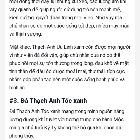
mỏi đồng thời đẩy lùi những xui xẻo, các luồng ám khí
vây quanh để giúp người sử dụng trở nên mạnh mẽ,
kiên cường, quyết đoán trong mọi việc. Nhờ vậy mà
chủ nhân sẽ có một cuộc sống tốt đẹp, nhiều may mắn
và thịnh vượng.
Mặt khác, Thạch Anh Ưu Linh xanh còn được mọi người
ví như viên đá đổi vận, giúp chủ nhân của nó có thể
phục hồi mọi sự tổn thương trong lòng, đau khổ về mặt
tinh thần để đầu óc được thoải mái, thư thái, tích cực
nhằm góp phần tạo nên một cuộc sống hạnh phúc và
bình an.
#3. Đá Thạch Anh Tóc xanh
Đá Thạch Anh Tóc xanh mang trong mình nguồn năng
lượng dương khí tuyệt vời tượng trưng cho hành Mộc
mà gia chủ tuổi Kỷ Tỵ không thể bỏ qua khi chọn đá
phong thủy.