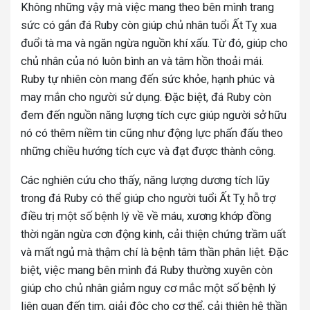
Không những vậy mà việc mang theo bên mình trang
sức có gắn đá Ruby còn giúp chủ nhân tuổi Ất Tỵ xua
đuổi tà ma và ngăn ngừa nguồn khí xấu. Từ đó, giúp cho
chủ nhân của nó luôn bình an và tâm hồn thoải mái.
Ruby tự nhiên còn mang đến sức khỏe, hạnh phúc và
may mắn cho người sử dụng. Đặc biệt, đá Ruby còn
đem đến nguồn năng lượng tích cực giúp người sở hữu
nó có thêm niềm tin cũng như động lực phấn đấu theo
những chiều hướng tích cực và đạt được thành công.
Các nghiên cứu cho thấy, năng lượng dương tích lũy
trong đá Ruby có thể giúp cho người tuổi Ất Tỵ hỗ trợ
điều trị một số bệnh lý về về máu, xương khớp đồng
thời ngăn ngừa cơn động kinh, cải thiện chứng trầm uất
và mất ngủ mà thậm chí là bệnh tâm thần phân liệt. Đặc
biệt, việc mang bên mình đá Ruby thường xuyên còn
giúp cho chủ nhân giảm nguy cơ mắc một số bệnh lý
liên quan đến tim, giải độc cho cơ thể, cải thiện hệ thần