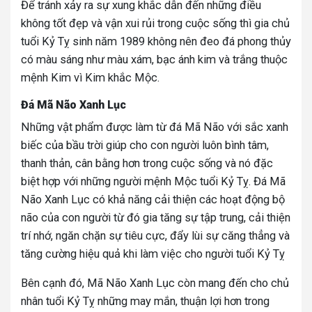
Để tránh xảy ra sự xung khắc dẫn đến những điều
không tốt đẹp và vận xui rủi trong cuộc sống thì gia chủ
tuổi Kỷ Tỵ sinh năm 1989 không nên đeo đá phong thủy
có màu sáng như màu xám, bạc ánh kim và trắng thuộc
mệnh Kim vì Kim khắc Mộc.
Đá Mã Não Xanh Lục
Những vật phẩm được làm từ đá Mã Não với sắc xanh
biếc của bầu trời giúp cho con người luôn bình tâm,
thanh thản, cân bằng hơn trong cuộc sống và nó đặc
biệt hợp với những người mệnh Mộc tuổi Kỷ Tỵ.
Đá Mã
Não Xanh Lục có khả năng cải thiện các hoạt động bộ
não của con người từ đó gia tăng sự tập trung, cải thiện
trí nhớ, ngăn chặn sự tiêu cực, đẩy lùi sự căng thẳng và
tăng cường hiệu quả khi làm việc cho người tuổi Kỷ Tỵ
Bên cạnh đó, Mã Não Xanh Lục còn mang đến cho chủ
nhân tuổi Kỷ Tỵ những may mắn, thuận lợi hơn trong