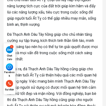
năng lượng tích cực của đất trời giúp kìm hãm và đẩy
lùi các năng lượng xấu, tiêu cực trong cuộc sống để
giúp người tuổi Ất Tỵ có thể gặp nhiều may mắn, sống
bình an, thịnh vượng.
Đá Thạch Anh Dâu Tây hồng giúp cho chủ nhân tăng
cường sự tập trung, kích thích tinh thần tỉnh táo, minh
mẫn, sáng tạo nên họ có thể tự tin giải quyết được mọi
việc và mọi vấn đề trong cuộc sống một cách sáng
Chat
suốt nhất.
Zalo
Ngoài ra, đá Thạch Anh Dâu Tây hồng cũng giúp cho
Faceboo
chủ nhân tuổi Ất Tỵ cải thiện hiệu quả các mối quan hệ
k
thường ngày. Việc mang bên mình Thạch Anh Dâu Tây
sẽ giúp người sử dụng có được mối quan hệ tình cảm
Gọi điện
nam nữ tốt đẹp và mặn nồng. Với đồng nghiệp, bạn bè
thì đá Thạch Anh Dâu Tây hồng cũng giúp cho người
tuổi Ất Tỵ cải thiện sự cởi mở, trở nên hòa đồng, thoải