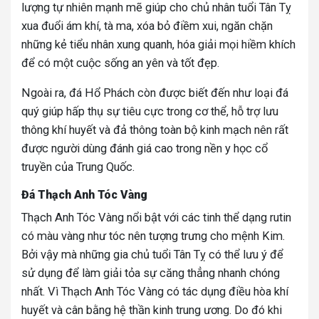
lượng tự nhiên mạnh mẽ giúp cho chủ nhân tuổi Tân Tỵ
xua đuổi ám khí, tà ma, xóa bỏ điềm xui, ngăn chặn
những kẻ tiểu nhân xung quanh, hóa giải mọi hiềm khích
để có một cuộc sống an yên và tốt đẹp.
Ngoài ra, đá Hổ Phách còn được biết đến như loại đá
quý giúp hấp thụ sự tiêu cực trong cơ thể, hỗ trợ lưu
thông khí huyết và đả thông toàn bộ kinh mạch nên rất
được người dùng đánh giá cao trong nền y học cổ
truyền của Trung Quốc.
Đá Thạch Anh Tóc Vàng
Thạch Anh Tóc Vàng nổi bật với các tinh thể dạng rutin
có màu vàng như tóc nên tượng trưng cho mệnh Kim.
Bởi vậy mà những gia chủ tuổi Tân Tỵ có thể lưu ý để
sử dụng để làm giải tỏa sự căng thẳng nhanh chóng
nhất. Vì Thạch Anh Tóc Vàng có tác dụng điều hòa khí
huyết và cân bằng hệ thần kinh trung ương. Do đó khi