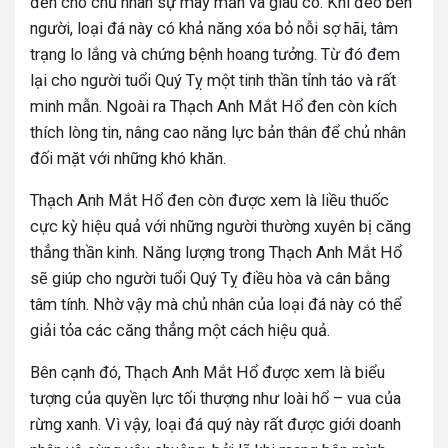
đến cho chủ nhân sự may mắn và giàu có. Khi đeo bên
người, loại đá này có khả năng xóa bỏ nỗi sợ hãi, tâm
trạng lo lắng và chứng bệnh hoang tưởng. Từ đó đem
lại cho người tuổi Quý Tỵ một tinh thần tỉnh táo và rất
minh mẫn. Ngoài ra Thạch Anh Mắt Hổ đen còn kích
thích lòng tin, nâng cao năng lực bản thân để chủ nhân
đối mặt với những khó khăn.
Thạch Anh Mắt Hổ đen còn được xem là liều thuốc
cực kỳ hiệu quả với những người thường xuyên bị căng
thẳng thần kinh. Năng lượng trong Thạch Anh Mắt Hổ
sẽ giúp cho người tuổi Quý Tỵ điều hòa và cân bằng
tâm tính. Nhờ vậy mà chủ nhân của loại đá này có thể
giải tỏa các căng thẳng một cách hiệu quả.
Bên cạnh đó, Thạch Anh Mắt Hổ được xem là biểu
tượng của quyền lực tối thượng như loài hổ – vua của
rừng xanh. Vì vậy, loại đá quý này rất được giới doanh