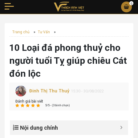
0
Trang chủ
»
Tư Vấn
»
10 Loại đá phong thuỷ cho
người tuổi Tỵ giúp chiêu Cát
đón lộc
Đinh Thị Thu Thuỷ
15:30 - 30/08/2022
Đánh giá bài viết
5/5 - (3 bình chọn)
Nội dung chính