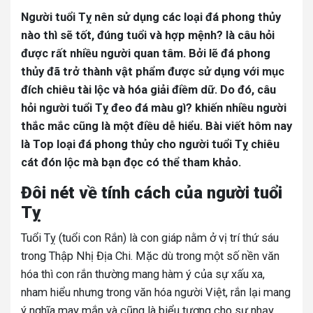
Người tuổi Tỵ nên sử dụng các loại đá phong thủy
nào thì sẽ tốt, đúng tuổi và hợp mệnh? là câu hỏi
được rất nhiều người quan tâm. Bởi lẽ đá phong
thủy đã trở thành vật phẩm được sử dụng với mục
đích chiêu tài lộc và hóa giải điềm dữ. Do đó, câu
hỏi người tuổi Tỵ đeo đá màu gì? khiến nhiều người
thắc mắc cũng là một điều dễ hiểu. Bài viết hôm nay
là Top loại đá phong thủy cho người tuổi Tỵ chiêu
cát đón lộc mà bạn đọc có thể tham khảo.
Đôi nét về tính cách của người tuổi
Tỵ
Tuổi Tỵ (tuổi con Rắn) là con giáp nằm ở vị trí thứ sáu
trong Thập Nhị Địa Chi. Mặc dù trong một số nền văn
hóa thì con rắn thường mang hàm ý của sự xấu xa,
nham hiểu nhưng trong văn hóa người Việt, rắn lại mang
ý nghĩa may mắn và cũng là biểu tượng cho sự nhạy