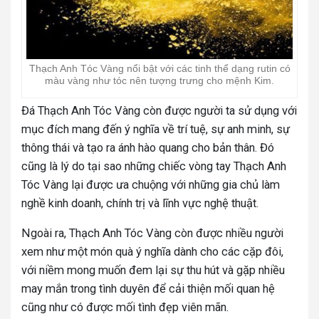
Thạch Anh Tóc Vàng nổi bật với các tinh thể dạng rutin có
màu vàng như tóc nên tượng trưng cho mệnh Kim.
Đá Thạch Anh Tóc Vàng còn được người ta sử dụng với
mục đích mang đến ý nghĩa về trí tuệ, sự anh minh, sự
thông thái và tạo ra ánh hào quang cho bản thân. Đó
cũng là lý do tại sao những chiếc vòng tay Thạch Anh
Tóc Vàng lại được ưa chuộng với những gia chủ làm
nghề kinh doanh, chính trị và lĩnh vực nghệ thuật.
Ngoài ra, Thạch Anh Tóc Vàng còn được nhiều người
xem như một món quà ý nghĩa dành cho các cặp đôi,
với niềm mong muốn đem lại sự thu hút và gặp nhiều
may mắn trong tình duyên để cải thiện mối quan hệ
cũng như có được mối tình đẹp viên mãn.