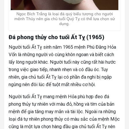
Ngọc Bích Trắng là loại đá quý biểu tượng cho người
mệnh Thủy nên gia chủ tuổi Quý Tỵ có thể lựa chọn sử
dụng.
Đá phong thủy cho tuổi Ất Tỵ (1965)
Người tuổi Ất Tỵ sinh năm 1965 mệnh Phú Đăng Hỏa
Vốn là những người vô cùng khôn ngoan và biết cách
lấy lòng người khác. Người tuổi này cũng rất hài hước
trong việc giao tiếp, nhanh nhẹn và có đầu óc. Tuy
nhiên, gia chủ tuổi Ất Tỵ lại có phần đa nghi bị ngập
ngừng nên đôi lúc để tuột mất nhiều cơ hội.
Người tuổi Ất Tỵ mang mệnh Hỏa phù hợp đeo đá
phong thủy tự nhiên với màu đỏ, hồng và tím của bản
mệnh để gia tăng may mắn và tài lộc. Ngoài ra những
loại đá tự nhiên phong thủy có màu sắc của mệnh Mộc
cũng là một lựa chọn hàng đầu gia chủ tuổi Ất Tỵ nên