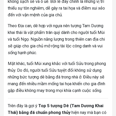
không sạch sẽ và ô uế. Bởi lẽ đây chính là những vị trí
thiếu sự tôn nghiêm, dễ gây ra tai họa và điềm xui xẻo
đến với vận mệnh của gia chủ.
Theo Địa can, dê hợp với ngựa nên tượng Tam Dương
khai thái là vật phẩm trân quý dành cho người tuổi Mùi
và tuổi Ngọ. Nguồn năng lượng trong thiên can địa chi
sẽ giúp cho gia chủ mở rộng tài lộc công danh và vui
sống hạnh phúc.
Mặt khác, tuổi Mùi xung khắc với tuổi Sửu trong phong
thủy. Do đó, người tuổi Sửu tuyệt đối không sử dụng
những bức tượng dê bằng đá trong nhà ở. Điều này sẽ
mang đến nhiều mầm mống tai họa khiến cho gia đình
gặp điều không may trong mọi khía cạnh cuộc sống.
Trên đây là gợi ý
Top 5 tượng Dê (Tam Dương Khai
Thái) bằng đá chuẩn phong thủy
hiện nay mà bạn có