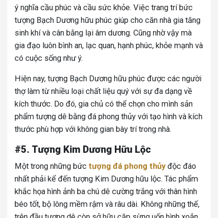
ý nghĩa cầu phúc và cầu sức khỏe. Việc trang trí bức
tượng Bạch Dương hữu phúc giúp cho căn nhà gia tăng
sinh khí và cân bằng lại âm dương. Cũng nhờ vậy mà
gia đạo luôn bình an, lạc quan, hạnh phúc, khỏe mạnh và
có cuộc sống như ý.
Hiện nay, tượng Bạch Dương hữu phúc được các người
thợ làm từ nhiều loại chất liệu quý với sự đa dạng về
kích thước. Do đó, gia chủ có thể chọn cho mình sản
phẩm tượng dê bằng đá phong thủy với tạo hình và kích
thước phù hợp với không gian bày trí trong nhà.
#5. Tượng Kim Dương Hữu Lộc
Một trong những bức
tượng đá phong thủy
độc đáo
nhất phải kể đến tượng Kim Dương hữu lộc. Tác phẩm
khắc họa hình ảnh ba chú dê cường trắng với thân hình
béo tốt, bộ lông mềm rậm và râu dài. Không những thế,
trên đầu tượng dê còn sở hữu cặp sừng uốn hình xoắn