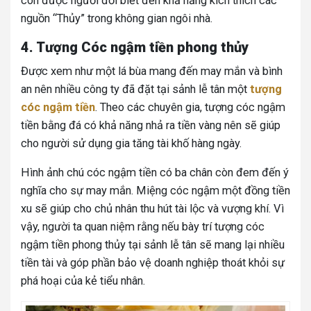
còn được người đời biết đến khả năng kích thích các
nguồn “Thủy” trong không gian ngôi nhà.
4. Tượng Cóc ngậm tiền phong thủy
Được xem như một lá bùa mang đến may mắn và bình
an nên nhiều công ty đã đặt tại sảnh lễ tân một
tượng
cóc ngậm tiền
.
Theo các chuyên gia, tượng cóc ngậm
tiền bằng đá có khả năng nhả ra tiền vàng nên sẽ giúp
cho người sử dụng gia tăng tài khố hàng ngày.
Hình ảnh chú cóc ngậm tiền có ba chân còn đem đến ý
nghĩa cho sự may mắn. Miệng cóc ngậm một đồng tiền
xu sẽ giúp cho chủ nhân thu hút tài lộc và vượng khí. Vì
vậy, người ta quan niệm rằng nếu bày trí tượng cóc
ngậm tiền phong thủy tại sảnh lễ tân sẽ mang lại nhiều
tiền tài và góp phần bảo vệ doanh nghiệp thoát khỏi sự
phá hoại của kẻ tiểu nhân.