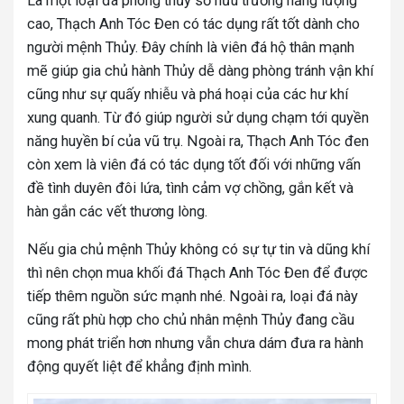
Là một loại đá phong thủy sở hữu trường năng lượng
cao, Thạch Anh Tóc Đen có tác dụng rất tốt dành cho
người mệnh Thủy. Đây chính là viên đá hộ thân mạnh
mẽ giúp gia chủ hành Thủy dễ dàng phòng tránh vận khí
cũng như sự quấy nhiễu và phá hoại của các hư khí
xung quanh. Từ đó giúp người sử dụng chạm tới quyền
năng huyền bí của vũ trụ. Ngoài ra, Thạch Anh Tóc đen
còn xem là viên đá có tác dụng tốt đối với những vấn
đề tình duyên đôi lứa, tình cảm vợ chồng, gắn kết và
hàn gắn các vết thương lòng.
Nếu gia chủ mệnh Thủy không có sự tự tin và dũng khí
thì nên chọn mua khối đá Thạch Anh Tóc Đen để được
tiếp thêm nguồn sức mạnh nhé. Ngoài ra, loại đá này
cũng rất phù hợp cho chủ nhân mệnh Thủy đang cầu
mong phát triển hơn nhưng vẫn chưa dám đưa ra hành
động quyết liệt để khẳng định mình.