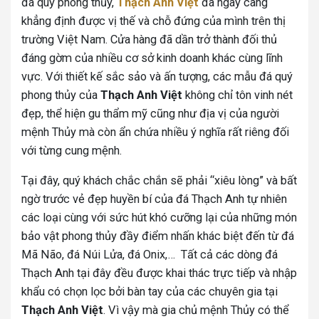
đá quý phong thủy,
Thạch Anh Việt
đã ngày càng
khẳng định được vị thế và chỗ đứng của mình trên thị
trường Việt Nam. Cửa hàng đã dần trở thành đối thủ
đáng gờm của nhiều cơ sở kinh doanh khác cùng lĩnh
vực. Với thiết kế sắc sảo và ấn tượng, các mẫu đá quý
phong thủy của
Thạch Anh Việt
không chỉ tôn vinh nét
đẹp, thể hiện gu thẩm mỹ cũng như địa vị của người
mệnh Thủy mà còn ẩn chứa nhiều ý nghĩa rất riêng đối
với từng cung mệnh.
Tại đây, quý khách chắc chắn sẽ phải “xiêu lòng” và bất
ngờ trước vẻ đẹp huyền bí của đá Thạch Anh tự nhiên
các loại cùng với sức hút khó cưỡng lại của những món
bảo vật phong thủy đầy điểm nhấn khác biệt đến từ đá
Mã Não, đá Núi Lửa, đá Onix,… Tất cả các dòng đá
Thạch Anh tại đây đều được khai thác trực tiếp và nhập
khẩu có chọn lọc bởi bàn tay của các chuyên gia tại
Thạch Anh Việt
. Vì vậy mà gia chủ mệnh Thủy có thể