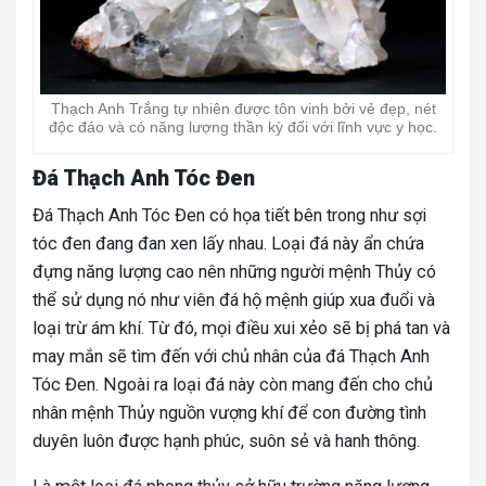
Thạch Anh Trắng tự nhiên được tôn vinh bởi vẻ đẹp, nét
độc đáo và có năng lượng thần kỳ đối với lĩnh vực y học.
Đá Thạch Anh Tóc Đen
Đá Thạch Anh Tóc Đen có họa tiết bên trong như sợi
tóc đen đang đan xen lấy nhau. Loại đá này ẩn chứa
đựng năng lượng cao nên những người mệnh Thủy có
thể sử dụng nó như viên đá hộ mệnh giúp xua đuổi và
loại trừ ám khí. Từ đó, mọi điều xui xẻo sẽ bị phá tan và
may mắn sẽ tìm đến với chủ nhân của đá Thạch Anh
Tóc Đen. Ngoài ra loại đá này còn mang đến cho chủ
nhân mệnh Thủy nguồn vượng khí để con đường tình
duyên luôn được hạnh phúc, suôn sẻ và hanh thông.