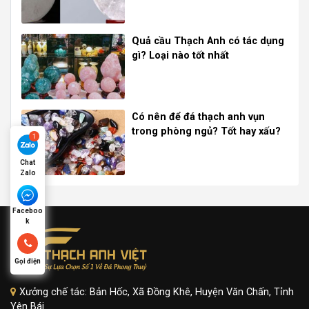
Quả cầu Thạch Anh có tác dụng
gì? Loại nào tốt nhất
Có nên để đá thạch anh vụn
trong phòng ngủ? Tốt hay xấu?
Chat
Zalo
Faceboo
k
Gọi điện
Xưởng chế tác: Bản Hốc, Xã Đồng Khê, Huyện Văn Chấn, Tỉnh
Yên Bái