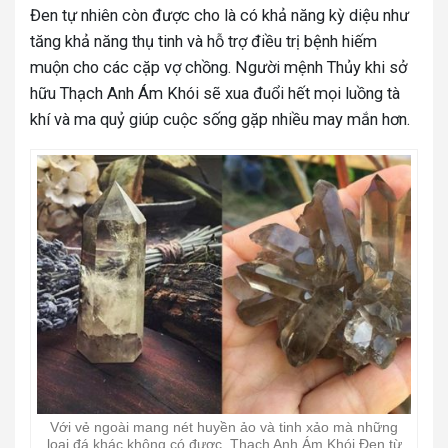
Đen tự nhiên còn được cho là có khả năng kỳ diệu như
tăng khả năng thụ tinh và hỗ trợ điều trị bệnh hiếm
muộn cho các cặp vợ chồng. Người mệnh Thủy khi sở
hữu Thạch Anh Ám Khói sẽ xua đuổi hết mọi luồng tà
khí và ma quỷ giúp cuộc sống gặp nhiều may mắn hơn.
Với vẻ ngoài mang nét huyền ảo và tinh xảo mà những
loại đá khác không có được, Thạch Anh Ám Khói Đen từ