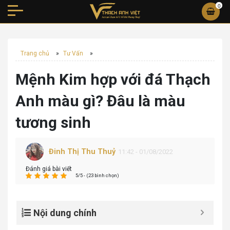
0
Trang chủ
»
Tư Vấn
»
Mệnh Kim hợp với đá Thạch
Anh màu gì? Đâu là màu
tương sinh
Đinh Thị Thu Thuỷ
11:42 - 01/08/2022
Đánh giá bài viết
5/5 - (23 bình chọn)
Nội dung chính