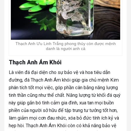
Thạch Anh Ưu Linh Trắng phong thủy còn được mệnh
danh là người anh cả
Thạch Anh Ám Khói
Là viên đá đại diện cho sự bảo vệ và hoa tiêu dẫn
đường, đá Thạch Anh Ám khói giúp gia chủ mệnh Kim
phân tích tốt mọi việc, góp phần cân bằng năng lượng
tinh thần cũng như thể chất. Năng lượng từ khối đá quý
này giúp gắn bó tình cảm gia đình, xua tan mọi buồn
phiền của người sở hữu để tập trung tư tưởng tốt hơn,
làm giảm mọi cơn đau nhức, xóa bỏ đức tính ích kỷ và
hẹp hòi. Thạch Anh Ám Khói còn có khả năng bảo vệ