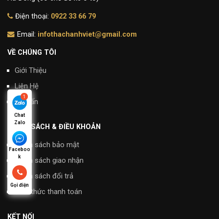
Điện thoại:
0922 33 66 79
Email:
infothachanhviet@gmail.com
VỀ CHÚNG TÔI
Giới Thiệu
Liên Hệ
Tư Vấn
Chat
Zalo
CHÍNH SÁCH & ĐIỀU KHOẢN
Chính sách bảo mật
Faceboo
k
Chính sách giao nhận
Chính sách đổi trả
Gọi điện
Hình thức thanh toán
KẾT NỐI