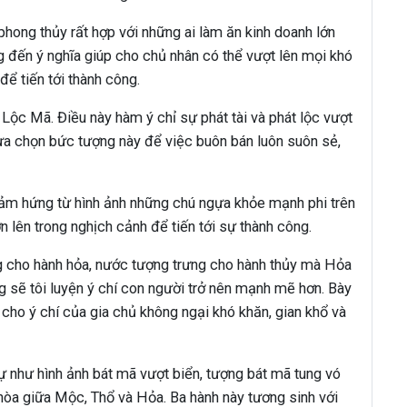
hong thủy rất hợp với những ai làm ăn kinh doanh lớn
đến ý nghĩa giúp cho chủ nhân có thể vượt lên mọi khó
để tiến tới thành công.
 Lộc Mã. Điều này hàm ý chỉ sự phát tài và phát lộc vượt
lựa chọn bức tượng này để việc buôn bán luôn suôn sẻ,
ảm hứng từ hình ảnh những chú ngựa khỏe mạnh phi trên
 lên trong nghịch cảnh để tiến tới sự thành công.
g cho hành hỏa, nước tượng trưng cho hành thủy mà Hỏa
g sẽ tôi luyện ý chí con người trở nên mạnh mẽ hơn. Bày
 cho ý chí của gia chủ không ngại khó khăn, gian khổ và
 như hình ảnh bát mã vượt biển, tượng bát mã tung vó
 hòa giữa Mộc, Thổ và Hỏa. Ba hành này tương sinh với