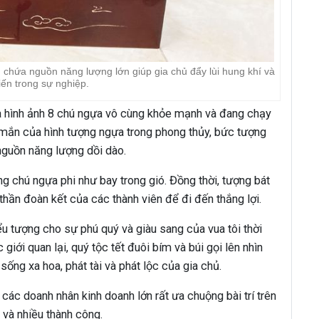
chứa nguồn năng lượng lớn giúp gia chủ đẩy lùi hung khí và
iến trong sự nghiệp.
 hình ảnh 8 chú ngựa vô cùng khỏe mạnh và đang chạy
 mắn của hình tượng ngựa trong phong thủy, bức tượng
nguồn năng lượng dồi dào.
 chú ngựa phi như bay trong gió. Đồng thời, tượng bát
thần đoàn kết của các thành viên để đi đến thắng lợi.
u tượng cho sự phú quý và giàu sang của vua tôi thời
iới quan lại, quý tộc tết đuôi bím và búi gọi lên nhìn
sống xa hoa, phát tài và phát lộc của gia chủ.
các doanh nhân kinh doanh lớn rất ưa chuộng bài trí trên
 và nhiều thành công.