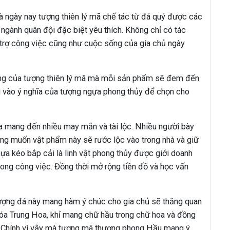
à ngày nay tượng thiên lý mã chế tác từ đá quý được các
 ngành quân đội đặc biệt yêu thích. Không chỉ có tác
ỗ trợ công việc cũng như cuộc sống của gia chủ ngày
dáng của tượng thiên lý mã mà mỗi sản phẩm sẽ đem đến
g vào ý nghĩa của tượng ngựa phong thủy để chọn cho
:
 mang đến nhiều may mắn và tài lộc. Nhiều người bày
ng muốn vật phẩm này sẽ rước lộc vào trong nhà và giữ
gựa kéo bắp cải là linh vật phong thủy được giới doanh
ong công việc. Đồng thời mở rộng tiền đồ và học vấn
ợng đá này mang hàm ý chúc cho gia chủ sẽ thăng quan
óa Trung Hoa, khỉ mang chữ hầu trong chữ hoa và đồng
h. Chính vì vậy mà tượng mã thượng phong Hầu mang ý