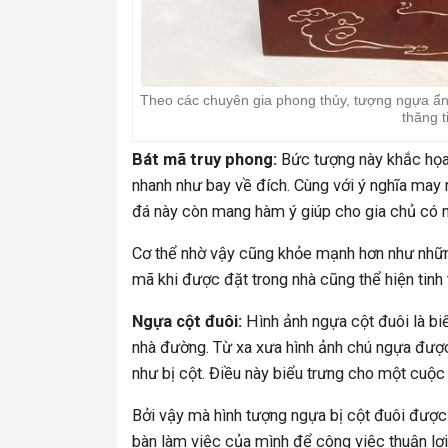
Theo các chuyên gia phong thủy, tượng ngựa ẩn 
thăng t
Bát mã truy phong:
Bức tượng này khắc họa
nhanh như bay về đích. Cùng với ý nghĩa may
đá này còn mang hàm ý giúp cho gia chủ có 
Cơ thể nhờ vậy cũng khỏe mạnh hơn như những
mã khi được đặt trong nhà cũng thể hiện tinh 
Ngựa cột đuôi:
Hình ảnh ngựa cột đuôi là biể
nhà đường. Từ xa xưa hình ảnh chú ngựa được g
như bị cột. Điều này biểu trưng cho một cuộc 
Bởi vậy mà hình tượng ngựa bị cột đuôi được 
bàn làm việc của mình để công việc thuận lợi