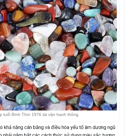
 tuổi Bính Thìn 1976 tài vận hanh thông.
ó khả năng cân bằng và điều hòa yếu tố âm dương ngũ
cần phải nắm bắt các cách thức sử dụng màu sắc tương