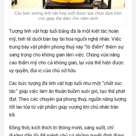
Các bức tượng linh vật hợp tuổi được lựa chọn dựa trên
con giáp đại diện cho năm sinh
Tượng linh vật hợp tuổi bằng đá là một kiệt tác hoàn
mỹ, tinh tế dưới bàn tay tài hoa người nghệ nhân. Việc
trưng bày vật phẩm phong thuỷ này “tô điểm” thêm sự
sang trọng cho không gian làm việc. Chúng vừa nâng
cao thẩm mỹ cho cả không gian, lại vừa thể hiện được
uy quyền, địa vị của chủ sở hữu.
Các bức tượng đá linh vật hợp tuổi như một “chất xúc
tác” giúp việc làm ăn thuận buồm xuôi gió, tạo thế phát
đạt. Theo các chuyên gia phong thuỷ, nguồn năng lượng
tốt lan tỏa từ vật phẩm giúp vượng khí chủ nhân tràn
trề.
Đồng thời, kích thích trí thông minh, sáng suốt, chỉ
đường dẫn lối để mệnh chủ có những quyết định đúng