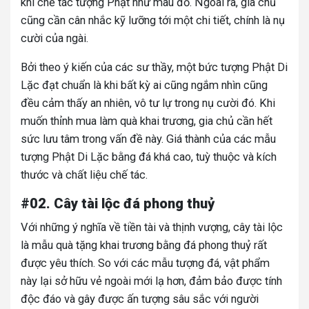
khi chế tác tượng Phật như màu đỏ. Ngoài ra, gia chủ
cũng cần cân nhắc kỹ lưỡng tới một chi tiết, chính là nụ
cười của ngài.
Bởi theo ý kiến của các sư thầy, một bức tượng Phật Di
Lặc đạt chuẩn là khi bất kỳ ai cũng ngắm nhìn cũng
đều cảm thấy an nhiên, vô tư lự trong nụ cười đó. Khi
muốn thỉnh mua làm quà khai trương, gia chủ cần hết
sức lưu tâm trong vấn đề này.
Giá thành của các mẫu
tượng Phật Di Lặc bằng đá khá cao, tuỳ thuộc và kích
thước và chất liệu chế tác.
#02. Cây tài lộc đá phong thuỷ
Với những ý nghĩa về tiền tài và thịnh vượng, cây tài lộc
là mẫu quà tặng khai trương bằng đá phong thuỷ rất
được yêu thích. So với các mẫu tượng đá, vật phẩm
này lại sở hữu vẻ ngoài mới lạ hơn, đảm bảo được tính
độc đáo và gây được ấn tượng sâu sắc với người