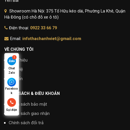
Yên Bái
Showroom Hà Nội: 375 Tố Hữu kéo dài, Phường La Khê, Quận
Hà Đông (có chỗ đỗ xe ô tô)
Điện thoại:
0922 33 66 79
Email:
infothachanhviet@gmail.com
VỀ CHÚNG TÔI
Giới Thiệu
Liên Hệ
Chat
Zalo
Tư Vấn
Faceboo
CHÍNH SÁCH & ĐIỀU KHOẢN
k
Chính sách bảo mật
Gọi điện
Chính sách giao nhận
Chính sách đổi trả