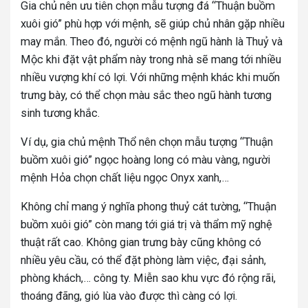
Gia chủ nên ưu tiên chọn mẫu tượng đá “Thuận buồm
xuôi gió” phù hợp với mệnh, sẽ giúp chủ nhân gặp nhiều
may mắn. Theo đó, người có mệnh ngũ hành là Thuỷ và
Mộc khi đặt vật phẩm này trong nhà sẽ mang tới nhiều
nhiều vượng khí có lợi. Với những mệnh khác khi muốn
trưng bày, có thể chọn màu sắc theo ngũ hành tương
sinh tương khắc.
Ví dụ, gia chủ mệnh Thổ nên chọn mẫu tượng “Thuận
buồm xuôi gió” ngọc hoàng long có màu vàng,
người
mệnh Hỏa chọn chất liệu ngọc Onyx xanh,…
Không chỉ mang ý nghĩa phong thuỷ cát tường, “Thuận
buồm xuôi gió” còn mang tới giá trị và thẩm mỹ nghệ
thuật rất cao. Không gian trưng bày cũng không có
nhiều yêu cầu, có thể đặt phòng làm việc, đại sảnh,
phòng khách,… công ty. Miễn sao khu vực đó rộng rãi,
thoáng đãng, gió lùa vào được thì càng có lợi.