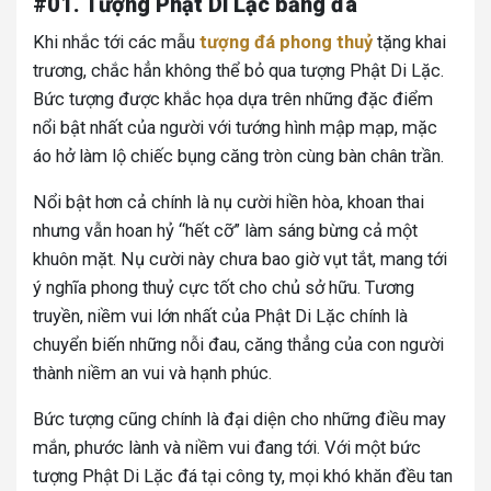
#01. Tượng Phật Di Lặc bằng đá
Khi nhắc tới các mẫu
tượng đá phong thuỷ
tặng khai
trương, chắc hẳn không thể bỏ qua tượng Phật Di Lặc.
Bức tượng được khắc họa dựa trên những đặc điểm
nổi bật nhất của người với tướng hình mập mạp, mặc
áo hở làm lộ chiếc bụng căng tròn cùng bàn chân trần.
Nổi bật hơn cả chính là nụ cười hiền hòa, khoan thai
nhưng vẫn hoan hỷ “hết cỡ” làm sáng bừng cả một
khuôn mặt. Nụ cười này chưa bao giờ vụt tắt, mang tới
ý nghĩa phong thuỷ cực tốt cho chủ sở hữu. Tương
truyền, niềm vui lớn nhất của Phật Di Lặc chính là
chuyển biến những nỗi đau, căng thẳng của con người
thành niềm an vui và hạnh phúc.
Bức tượng cũng chính là đại diện cho những điều may
mắn, phước lành và niềm vui đang tới. Với một bức
tượng Phật Di Lặc đá tại công ty, mọi khó khăn đều tan