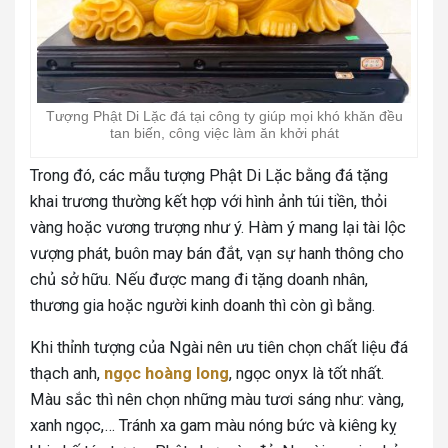
Tượng Phật Di Lặc đá tại công ty giúp mọi khó khăn đều
tan biến, công việc làm ăn khởi phát
Trong đó, các mẫu tượng Phật Di Lặc bằng đá tặng
khai trương thường kết hợp với hình ảnh túi tiền, thỏi
vàng hoặc vương trượng như ý. Hàm ý mang lại tài lộc
vượng phát, buôn may bán đắt, vạn sự hanh thông cho
chủ sở hữu. Nếu được mang đi tặng doanh nhân,
thương gia hoặc người kinh doanh thì còn gì bằng.
Khi thỉnh tượng của Ngài nên ưu tiên chọn chất liệu đá
thạch anh,
ngọc hoàng long
, ngọc onyx là tốt nhất.
Màu sắc thì nên chọn những màu tươi sáng như: vàng,
xanh ngọc,… Tránh xa gam màu nóng bức và kiêng kỵ