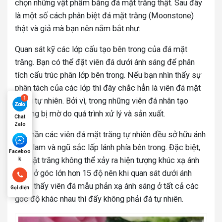
chọn những vật phẩm bằng đá mặt trăng thật. Sau đây
là một số cách phân biệt đá mặt trăng (Moonstone)
thật và giả mà bạn nên nắm bắt như:
Quan sát kỹ các lớp cấu tạo bên trong của đá mặt
trăng. Bạn có thể đặt viên đá dưới ánh sáng để phân
tích cấu trúc phân lớp bên trong. Nếu bạn nhìn thấy sự
phân tách của các lớp thì đây chắc hẳn là viên đá mặt
trăng tự nhiên. Bởi vì, trong những viên đá nhân tạo
thường bị mờ do quá trình xử lý và sản xuất.
Chat
Zalo
Đa phần các viên đá mặt trăng tự nhiên đều sở hữu ánh
xanh lam và ngũ sắc lấp lánh phía bên trong. Đặc biệt,
Faceboo
đá mặt trăng không thể xảy ra hiện tượng khúc xạ ánh
k
sáng ở góc lớn hơn 15 độ nên khi quan sát dưới ánh
sáng thấy viên đá mẫu phản xạ ánh sáng ở tất cả các
Gọi điện
góc độ khác nhau thì đấy không phải đá tự nhiên.