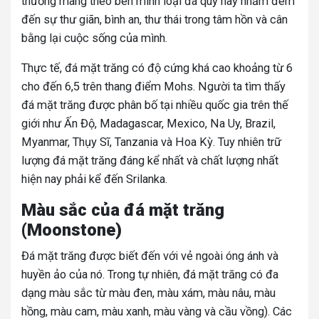
thường mang theo bên mình loại đá quý này nhằm đem
đến sự thư giãn, bình an, thư thái trong tâm hồn và cân
bằng lại cuộc sống của mình.
Thực tế, đá mặt trăng có độ cứng khá cao khoảng từ 6
cho đến 6,5 trên thang điểm Mohs. Người ta tìm thấy
đá mặt trăng được phân bố tại nhiều quốc gia trên thế
giới như Ấn Độ, Madagascar, Mexico, Na Uy, Brazil,
Myanmar, Thụy Sĩ, Tanzania và Hoa Kỳ. Tuy nhiên trữ
lượng đá mặt trăng đáng kể nhất và chất lượng nhất
hiện nay phải kể đến Srilanka.
Màu sắc của đá mặt trăng
(Moonstone)
Đá mặt trăng được biết đến với vẻ ngoài óng ánh và
huyền ảo của nó. Trong tự nhiên, đá mặt trăng có đa
dạng màu sắc từ màu đen, màu xám, màu nâu, màu
hồng, màu cam, màu xanh, màu vàng và cầu vồng). Các