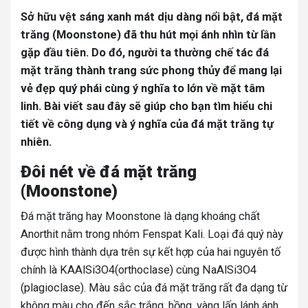
Sở hữu vệt sáng xanh mát dịu dàng nổi bật, đá mặt
trăng (Moonstone) đã thu hút mọi ánh nhìn từ lần
gặp đầu tiên. Do đó, người ta thường chế tác đá
mặt trăng thành trang sức phong thủy để mang lại
vẻ đẹp quý phái cùng ý nghĩa to lớn về mặt tâm
linh. Bài viết sau đây sẽ giúp cho bạn tìm hiểu chi
tiết về công dụng và ý nghĩa của đá mặt trăng tự
nhiên.
Đôi nét về đá mặt trăng
(Moonstone)
Đá mặt trăng hay Moonstone là dạng khoáng chất
Anorthit nằm trong nhóm Fenspat Kali. Loại đá quý này
được hình thành dựa trên sự kết hợp của hai nguyên tố
chính là KAAlSi3O4(orthoclase) cùng NaAlSi3O4
(plagioclase). Màu sắc của đá mặt trăng rất đa dạng từ
không màu cho đến sắc trắng, hồng, vàng lấp lánh ánh