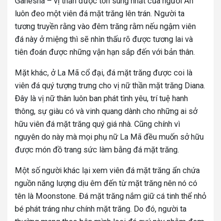
Ganesha – vị thần được tôn sùng nhất của người Ấn
luôn đeo một viên đá mặt trăng lên trán. Người ta
tương truyền rằng vào đêm trăng rằm nếu ngậm viên
đá này ở miệng thì sẽ nhìn thấu rõ được tương lai và
tiên đoán được những vận hạn sắp đến với bản thân.
Mặt khác, ở La Mã cổ đại, đá mặt trăng được coi là
viên đá quý tượng trưng cho vị nữ thần mặt trăng Diana.
Đây là vị nữ thân luôn ban phát tình yêu, trí tuệ hanh
thông, sự giàu có và vinh quang dành cho những ai sở
hữu viên đá mặt trăng quý giá nhà. Cũng chính vì
nguyên do này mà mọi phụ nữ La Mã đều muốn sở hữu
được món đồ trang sức làm bằng đá mặt trăng.
Một số người khác lại xem viên đá mặt trăng ẩn chứa
nguồn năng lượng dịu êm đến từ mặt trăng nên nó có
tên là Moonstone. Đá mặt trăng nắm giữ cá tinh thể nhỏ
bé phát tráng như chính mặt trăng. Do đó, người ta