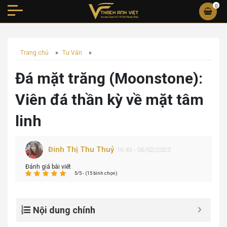
0
Trang chủ
»
Tư Vấn
»
Đá mặt trăng (Moonstone):
Viên đá thần kỳ về mặt tâm
linh
Đinh Thị Thu Thuỷ
16:43 - 06/02/2023
Đánh giá bài viết
5/5 - (15 bình chọn)
Nội dung chính