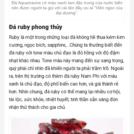
Đá Aquamarine có màu xanh lam đặc trưng của nước biển
nên được người ta gọi với cái tên đầy ưu ái “Viên ngọc của
đại dương”.
Đá ruby phong thủy
Ruby là một trong những loại đá không hề thua kém kim
cương, ngọc bích, sapphire,…Chúng ta thường biết đến
đá ruby với tone màu chủ đạo là đỏ hồng với độ đậm
nhạt khác nhau. Tone màu này mang đến sự sang trọng,
quý phái chỉ nhìn đã khiến người ta phải trầm trồ. Ngoài
ra, trên thị trường có thêm đá ruby Nam Phi với màu
xanh lá chủ đạo, độ phổ biến cao hơn, và giá thành rẻ
hơn. Nhìn chung, đá ruby có thể mang lại nhiều cơ hội,
tài lộc, sức khỏe, nhiệt huyết, tinh thần sẵn sàng đón
nhận thử thách cho gia chủ.