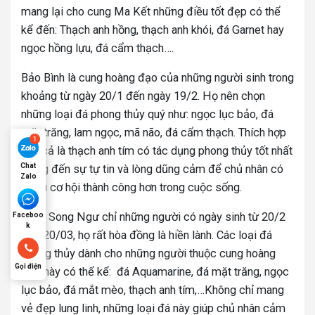
mang lại cho cung Ma Kết những điều tốt đẹp có thể
kể đến: Thạch anh hồng, thạch anh khói, đá Garnet hay
ngọc hồng lựu, đá cẩm thạch….
Bảo Bình là cung hoàng đạo của những người sinh trong
khoảng từ ngày 20/1 đến ngày 19/2. Họ nên chọn
những loại đá phong thủy quý như: ngọc lục bảo, đá
mặt trăng, lam ngọc, mã não, đá cẩm thạch. Thích hợp
hơn cả là thạch anh tím có tác dụng phong thủy tốt nhất
Chat
mang đến sự tự tin và lòng dũng cảm để chủ nhân có
Zalo
nhiều cơ hội thành công hơn trong cuộc sống.
Cung Song Ngư chỉ những người có ngày sinh từ 20/2
Faceboo
k
đến 20/03, họ rất hòa đồng là hiền lành. Các loại đá
phong thủy dành cho những người thuộc cung hoàng
Gọi điện
đạo này có thể kể: đá Aquamarine, đá mặt trăng, ngọc
lục bảo, đá mắt mèo, thạch anh tím,…Không chỉ mang
vẻ đẹp lung linh, những loại đá này giúp chủ nhân cảm