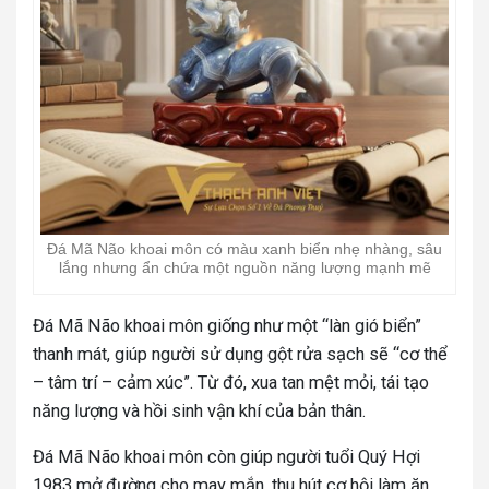
Đá Mã Não khoai môn có màu xanh biển nhẹ nhàng, sâu
lắng nhưng ẩn chứa một nguồn năng lượng mạnh mẽ
Đá Mã Não khoai môn giống như một “làn gió biển”
thanh mát, giúp người sử dụng gột rửa sạch sẽ “cơ thể
– tâm trí – cảm xúc”. Từ đó, xua tan mệt mỏi, tái tạo
năng lượng và hồi sinh vận khí của bản thân.
Đá Mã Não khoai môn còn giúp người tuổi Quý Hợi
1983 mở đường cho may mắn, thu hút cơ hội làm ăn.