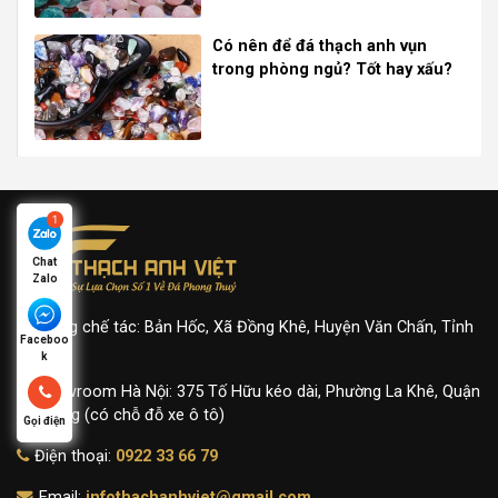
Có nên để đá thạch anh vụn
trong phòng ngủ? Tốt hay xấu?
Chat
Zalo
Xưởng chế tác: Bản Hốc, Xã Đồng Khê, Huyện Văn Chấn, Tỉnh
Faceboo
Yên Bái
k
Showroom Hà Nội: 375 Tố Hữu kéo dài, Phường La Khê, Quận
Hà Đông (có chỗ đỗ xe ô tô)
Gọi điện
Điện thoại:
0922 33 66 79
Email:
infothachanhviet@gmail.com