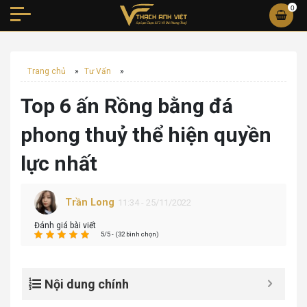
0
Trang chủ
»
Tư Vấn
»
Top 6 ấn Rồng bằng đá
phong thuỷ thể hiện quyền
lực nhất
Trần Long
11:34 - 25/11/2022
Đánh giá bài viết
5/5 - (32 bình chọn)
Nội dung chính