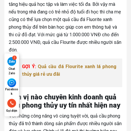
tăng hiệu quả học tập và làm việc tối đa. Bởi vậy mà
nếu trong nhà đang có trẻ nhỏ độ tuổi đi học thì cha mẹ
cũng có thể lựa chọn một quả cầu đá Fluorite xanh
phong thủy để trên bàn học giúp con em thông tuệ và
thi cử đỗ đạt. Với mức giá từ 1.000.000 VNĐ cho đến
2.500.000 VNĐ, quả cầu Flourite được nhiều người săn
đón.
GỢI Ý:
Quả cầu đá Flourite xanh lá phong
Chat
thủy giá rẻ ưu đãi
Zalo
Faceboo
k
Đơn vị nào chuyên kinh doanh quả
cầu phong thủy uy tín nhất hiện nay
Gọi điện
Với những công năng vô cùng tuyệt vời, quả cầu phong
thủy đã trở thành dòng sản phẩm được nhiều người săn