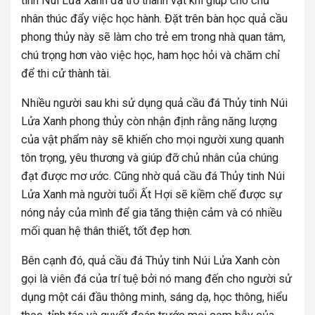
tinh Núi Lửa Xanh đã trở thành vật khí giúp cho chủ
nhân thúc đẩy việc học hành. Đặt trên bàn học quả cầu
phong thủy này sẽ làm cho trẻ em trong nhà quan tâm,
chú trọng hơn vào việc học, ham học hỏi và chăm chỉ
để thi cử thành tài.
Nhiều người sau khi sử dụng quả cầu đá Thủy tinh Núi
Lửa Xanh phong thủy còn nhận định rằng năng lượng
của vật phẩm này sẽ khiến cho mọi người xung quanh
tôn trọng, yêu thương và giúp đỡ chủ nhân của chúng
đạt được mơ ước. Cũng nhờ quả cầu đá Thủy tinh Núi
Lửa Xanh mà người tuổi Ất Hợi sẽ kiềm chế được sự
nóng nảy của mình để gia tăng thiện cảm và có nhiều
mối quan hệ thân thiết, tốt đẹp hơn.
Bên cạnh đó, quả cầu đá Thủy tinh Núi Lửa Xanh còn
gọi là viên đá của trí tuệ bởi nó mang đến cho người sử
dụng một cái đầu thông minh, sáng dạ, học thông, hiểu