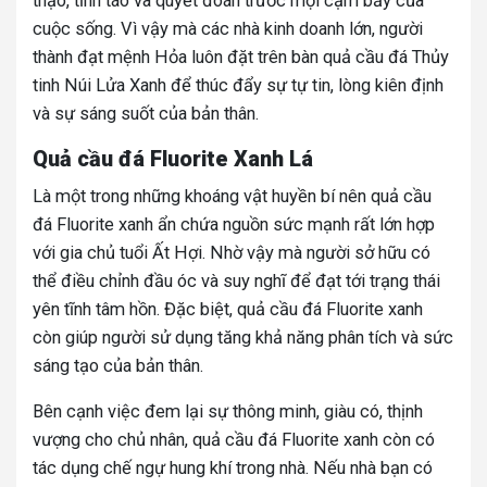
thạo, tỉnh táo và quyết đoán trước mọi cạm bẫy của
cuộc sống. Vì vậy mà các nhà kinh doanh lớn, người
thành đạt mệnh Hỏa luôn đặt trên bàn quả cầu đá Thủy
tinh Núi Lửa Xanh để thúc đẩy sự tự tin, lòng kiên định
và sự sáng suốt của bản thân.
Quả cầu đá Fluorite Xanh Lá
Là một trong những khoáng vật huyền bí nên quả cầu
đá Fluorite xanh ẩn chứa nguồn sức mạnh rất lớn hợp
với gia chủ tuổi Ất Hợi. Nhờ vậy mà người sở hữu có
thể điều chỉnh đầu óc và suy nghĩ để đạt tới trạng thái
yên tĩnh tâm hồn. Đặc biệt, quả cầu đá Fluorite xanh
còn giúp người sử dụng tăng khả năng phân tích và sức
sáng tạo của bản thân.
Bên cạnh việc đem lại sự thông minh, giàu có, thịnh
vượng cho chủ nhân, quả cầu đá Fluorite xanh còn có
tác dụng chế ngự hung khí trong nhà. Nếu nhà bạn có