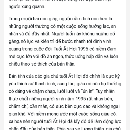
người xung quanh.
Trong mười hai con giáp, người cầm tinh con heo là
những người thường có một cuộc sống hưởng lạc, an
nhàn và đủ đầy nhất. Người tuổi này không ngừng cố
gắng, nỗ lực và kiên trì để bước nhanh tới đỉnh vinh
quang trong cuộc đời. Tuổi Ất Hợi 1995 có niềm đam
mê cực lớn với đồ ăn ngon, thức uống hấp dẫn và luôn
chiều theo sở thích của bản thân.
Bản tính của các gia chủ tuổi Ất Hợi đó chính là cực kỳ
yêu thích sự thanh bình, sung túc, giàu có nên họ thường
có dáng vẻ chậm chạp, lười lười và “ủn ỉn”. Tuy nhiên
thực chất những người sinh năm 1995 rất nhạy bén,
chăm chỉ, cần mẫn, có sức bền cực cao và không ngại
gian khó. Với niềm mong ước một cuộc sống giàu có,
xa hoa nên người tuổi Ất Hợi đã lấy đó để làm động lực
phấn đấu của bản thân. Phía sau vẻ lương thiện, gia chủ