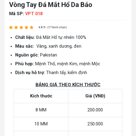
Vòng Tay Đá Mắt Hổ Da Báo
Mã SP:
VPT 018
4.8/5 - (17 bình chọn)
Chất liệu:
Đá Mắt Hổ tự nhiên 100%
Màu sắc:
Vàng, xanh dương, đen
Nguồn gốc:
Pakistan
Phù hợp:
Mệnh Thổ, mệnh Kim, mệnh Mộc
Dịch vụ hỗ trợ:
Thanh tẩy, kiểm định
BẢNG GIÁ THEO KÍCH THƯỚC
Kích thước
Giá (VNĐ)
8 MM
200.000
10 MM
250.000