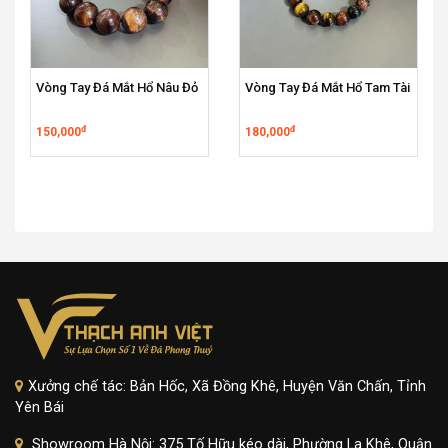
Vòng Tay Đá Mắt Hổ Nâu Đỏ
Vòng Tay Đá Mắt Hổ Tam Tài
đ
đ
150,000
180,000
Xưởng chế tác: Bản Hốc, Xã Đồng Khê, Huyện Văn Chấn, Tỉnh
Yên Bái
Showroom Hà Nội: 375 Tố Hữu kéo dài, Phường La Khê, Quận