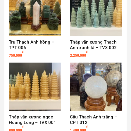
Trụ Thạch Anh hồng –
Tháp văn xương Thạch
TPT 006
Anh xanh lá – TVX 002
đ
đ
750,000
2,250,000
Tháp văn xương ngọc
Cầu Thạch Anh trắng –
Hoàng Long – TVX 001
CPT 012
đ
đ
800,000
1,400,000