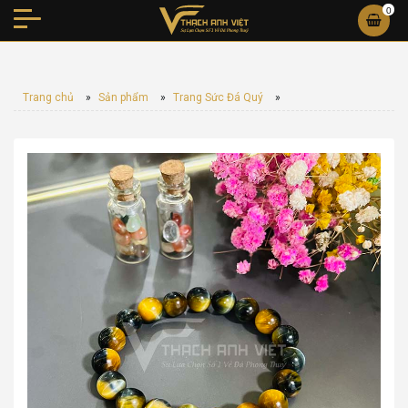
0
Trang chủ
»
Sản phẩm
»
Trang Sức Đá Quý
»