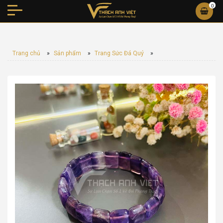
0
Trang chủ
»
Sản phẩm
»
Trang Sức Đá Quý
»