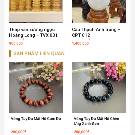
Tháp văn xương ngọc
Cầu Thạch Anh trắng –
Hoàng Long – TVX 001
CPT 012
đ
đ
800,000
1,400,000
SẢN PHẨM LIÊN QUAN
Vòng Tay Đá Mắt Hổ Cam Đỏ
Vòng Tay Đá Mắt Hổ Chim
Ưng Xanh Đen
đ
đ
200,000
200,000