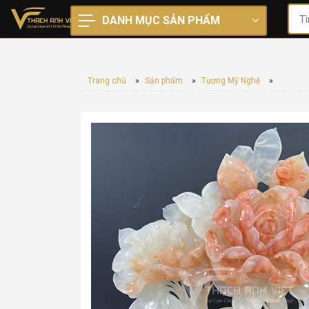
DANH MỤC SẢN PHẨM
Trang chủ
»
Sản phẩm
»
Tượng Mỹ Nghệ
»