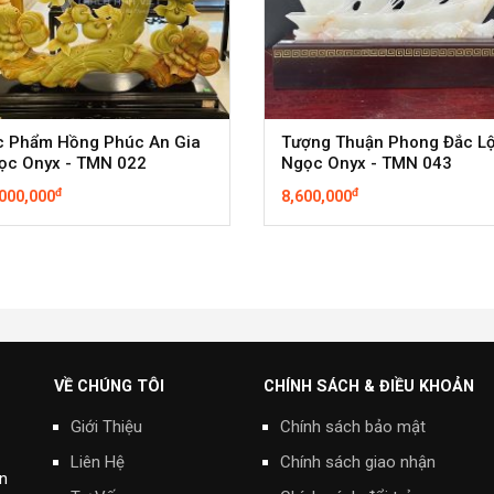
c Phẩm Hồng Phúc An Gia
Tượng Thuận Phong Đắc L
ọc Onyx - TMN 022
Ngọc Onyx - TMN 043
đ
đ
000,000
8,600,000
VỀ CHÚNG TÔI
CHÍNH SÁCH & ĐIỀU KHOẢN
Giới Thiệu
Chính sách bảo mật
Liên Hệ
Chính sách giao nhận
n