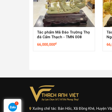
Tác phẩm Mã Đáo Trường Thọ
Tá
đá Cẩm Thạch - TMN 008
Ng
đ
66,000,000
66,
Xưởng chế tác: Bản Hốc, Xã Đồng Khê, Huyện Vă