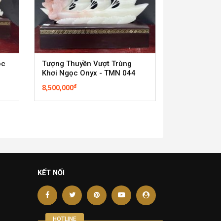
ộc
Tượng Thuyền Vượt Trùng
Khơi Ngọc Onyx - TMN 044
đ
8,500,000
KẾT NỐI