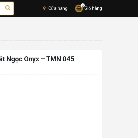
0
Cửa hàng
Giỏ hàng
át Ngọc Onyx – TMN 045