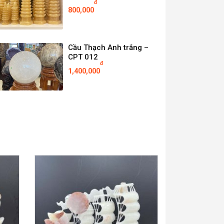
đ
800,000
Cầu Thạch Anh trắng –
CPT 012
đ
1,400,000