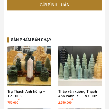
SẢN PHẨM BÁN CHẠY
Trụ Thạch Anh hồng –
Tháp văn xương Thạch
TPT 006
Anh xanh lá – TVX 002
đ
đ
750,000
2,250,000