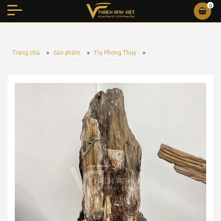
0
Trang chủ
»
Sản phẩm
»
Trụ Phong Thuỷ
»