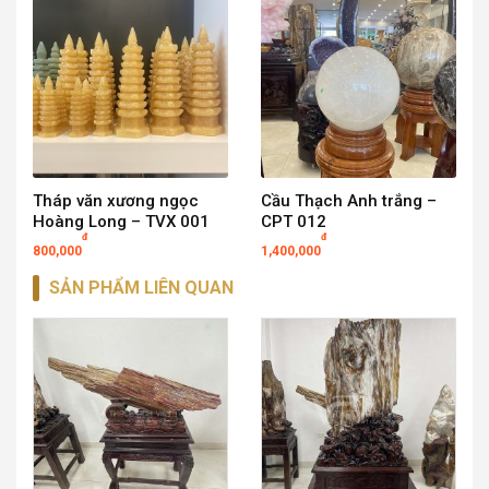
Tháp văn xương ngọc
Cầu Thạch Anh trắng –
Hoàng Long – TVX 001
CPT 012
đ
đ
800,000
1,400,000
SẢN PHẨM LIÊN QUAN