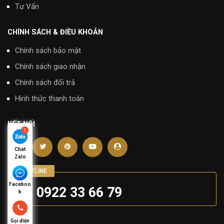
Tư Vấn
CHÍNH SÁCH & ĐIỀU KHOẢN
Chính sách bảo mật
Chính sách giao nhận
Chính sách đổi trả
Hình thức thanh toán
KẾT NỐI
Chat
Zalo
Faceboo
0922 33 66 79
k
Đối Tác
Gọi điện