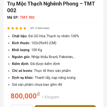
Trụ Mộc Thạch Nghênh Phong – TMT
002
Mã SP:
TMT 002
5/5 - (1 bình chọn)
Chất liệu:
Đá Gỗ Hóa Thạch tự nhiên 100%
Kích thước:
102x39x45 (CM)
Khối lượng:
100 Kg
Nguồn gốc:
Nhập khẩu Brazil, Pakistan,...
Kiểm định:
Đã được kiểm định
Chỉ số bovis:
Thực tế theo sản phẩm
Dịch vụ khác:
Thanh tẩy, nạp năng lượng
Giá sản phẩm chưa bao gồm đế.
đ
800,000
/ Kilogram