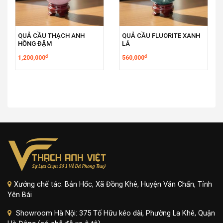
QUẢ CẦU THẠCH ANH
QUẢ CẦU FLUORITE XANH
HỒNG ĐẬM
LÁ
đ
đ
1,200,000
560,000
Xưởng chế tác: Bản Hốc, Xã Đồng Khê, Huyện Văn Chấn, Tỉnh
Yên Bái
Showroom Hà Nội: 375 Tố Hữu kéo dài, Phường La Khê, Quận