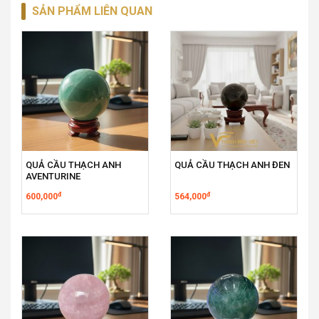
SẢN PHẨM LIÊN QUAN
QUẢ CẦU THẠCH ANH
QUẢ CẦU THẠCH ANH ĐEN
AVENTURINE
đ
đ
600,000
564,000