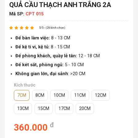
QUẢ CẦU THẠCH ANH TRẮNG 2A
Mã SP:
CPT 015
5/5 - (26 bình chọn)
Để bàn làm việc:
8 - 13 CM
Để kệ ti vi, kệ tủ:
8 - 15 CM
Để phòng khách, quầy lễ tân:
12 - 18 CM
Để két sắt, phòng ngủ:
5 - 10 CM
Không gian lớn, đại sảnh
: >20 CM
Kích thước
7CM
8CM
10CM
11CM
12CM
13CM
15CM
17CM
20CM
đ
360.000