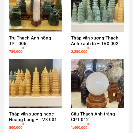
Trụ Thạch Anh hồng –
Tháp văn xương Thạch
TPT 006
Anh xanh lá – TVX 002
đ
đ
750,000
2,250,000
Tháp văn xương ngọc
Cầu Thạch Anh trắng –
Hoàng Long – TVX 001
CPT 012
đ
đ
800,000
1,400,000