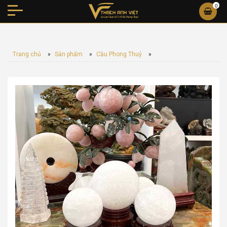
0
Trang chủ
»
Sản phẩm
»
Cầu Phong Thuỷ
»